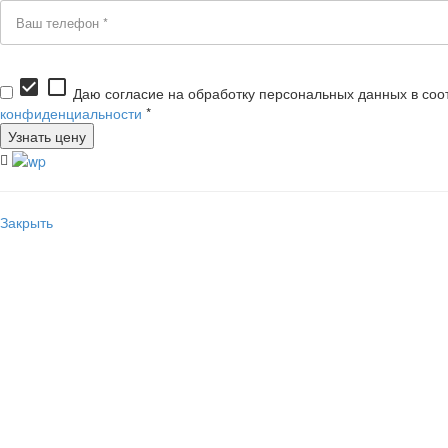
check_box
check_box_outline_blank
Даю согласие на обработку персональных данных в соо
конфиденциальности
*
Закрыть