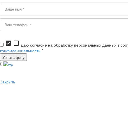
check_box
check_box_outline_blank
Даю согласие на обработку персональных данных в соо
конфиденциальности
*
Закрыть