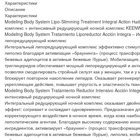
Характеристики
Описание
Характеристики
Modeling Body System Lipo-Slimming Treatment Integral Action 
комплекс + интенсивный редуцирующий ночной комплекс KEEN
Modeling Body System Tratamiento Liporeductor Acción Integra – 
липоредуцирующий комплекс
Интегральный липоредуцирующий комплекс эффективно стимули
липолиз благодаря активизации «браунинга» (процесс трансфо
бежевых адипоцитов в активные бежевые /бурые). Мобилизация,
триглицеридов обеспечивает мощный липоредуцирующий и ант
позволяя смоделировать стройный силуэт как у женщин, так и у
блокирует повторное накопление липидов. Оказывает регенер
укрепляющее действие, повышает упругость и эластичность ткан
Modeling Body System Tratamiento Reductor Intensivo Acción Inte
интенсивный редуцирующий ночной комплекс
Интегральный редуцирующий ночной комплекс оказывает двойн
эффект: согревает и охлаждает одновременно. Предназначен дл
корректирующего воздействия в ночное время, когда кожа наибо
липолитическим агентам. Благодаря высокому содержанию инн
ингредиентов, активизирует «браунинг» (процесс трансформаци
бежевых адипоцитов в активные бежевые /бурые), липолиз, моби