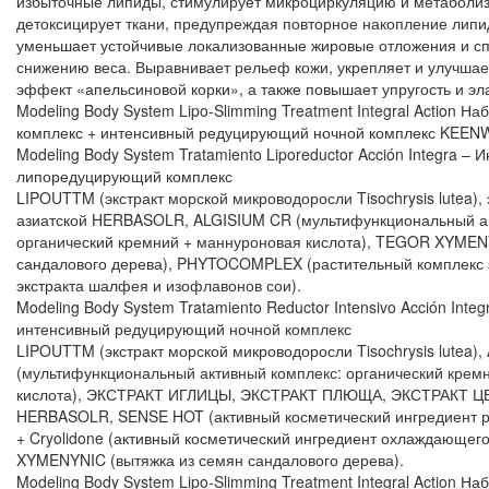
избыточные липиды, стимулирует микроциркуляцию и метаболиз
детоксицирует ткани, предупреждая повторное накопление липи
уменьшает устойчивые локализованные жировые отложения и с
снижению веса. Выравнивает рельеф кожи, укрепляет и улучшает
эффект «апельсиновой корки», а также повышает упругость и эла
Modeling Body System Lipo-Slimming Treatment Integral Action 
комплекс + интенсивный редуцирующий ночной комплекс KEENW
Modeling Body System Tratamiento Liporeductor Acción Integra – 
липоредуцирующий комплекс
LIPOUTTM (экстракт морской микроводоросли Tisochrysis lutea),
азиатской HERBASOLR, ALGISIUM CR (мультифункциональный ак
органический кремний + маннуроновая кислота), TEGOR XYMEN
сандалового дерева), PHYTOCOMPLEX (растительный комплекс э
экстракта шалфея и изофлавонов сои).
Modeling Body System Tratamiento Reductor Intensivo Acción Inte
интенсивный редуцирующий ночной комплекс
LIPOUTTM (экстракт морской микроводоросли Tisochrysis lutea)
(мультифункциональный активный комплекс: органический крем
кислота), ЭКСТРАКТ ИГЛИЦЫ, ЭКСТРАКТ ПЛЮЩА, ЭКСТРАКТ 
HERBASOLR, SENSE HOT (активный косметический ингредиент р
+ Cryolidone (активный косметический ингредиент охлаждающег
XYMENYNIC (вытяжка из семян сандалового дерева).
Modeling Body System Lipo-Slimming Treatment Integral Action 